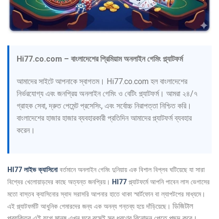
Hi77.co.com – বাংলাদেশের প্রিমিয়াম অনলাইন গেমিং প্ল্যাটফর্ম
আমাদের সাইটে আপনাকে স্বাগতম। Hi77.co.com হল বাংলাদেশের
নির্ভরযোগ্য এবং জনপ্রিয় অনলাইন গেমিং ও বেটিং প্ল্যাটফর্ম। আমরা ২৪/৭
গ্রাহক সেবা, দ্রুত পেমেন্ট প্রসেসিং, এবং সর্বোচ্চ নিরাপত্তা নিশ্চিত করি।
বাংলাদেশের হাজার হাজার ব্যবহারকারী প্রতিদিন আমাদের প্ল্যাটফর্ম ব্যবহার
করেন।
HI77 লাইভ ক্যাসিনো
বর্তমানে অনলাইন গেমিং দুনিয়ায় এক বিশাল বিপ্লব ঘটিয়েছে যা সারা
বিশ্বের খেলোয়াড়দের কাছে অত্যন্ত জনপ্রিয়।
HI77
প্ল্যাটফর্মে আপনি পাবেন লাস ভেগাসের
মতো বাস্তব ক্যাসিনোর স্বাদ সরাসরি আপনার হাতে থাকা স্মার্টফোন বা ল্যাপটপের মাধ্যমে।
ডিজিটাল
এই প্ল্যাটফর্মটি আধুনিক গেমারদের জন্য এক অনন্য গন্তব্য হয়ে দাঁড়িয়েছে।
প্রযুক্তির এই যুগে মানুষ এখন ঘরে বসেই সব ধরণের বিনোদন পেতে পছন্দ করে।