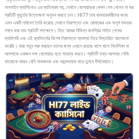
অনলাইন ক্যাসিনোও এর ব্যতিক্রম নয়, যেখানে খেলোয়াড়রা কেবল গেম খেলেন না বরং
প্রতিটি মুহূর্তের উত্তেজনা অনুভব করতে চান। HI77 তার ব্যবহারকারীদের জন্য
এমন একটি পরিবেশ তৈরি করেছে যেখানে নিরাপত্তা এবং রোমাঞ্চের এক অপূর্ব সমন্বয়
লক্ষ্য করা যায় প্রতিটি পদক্ষেপে। নিচে আমরা বিভিন্ন জনপ্রিয় লাইভ গেমের
ক্যাটাগরি এবং এই প্ল্যাটফর্মের বিশেষ নিরাপত্তা ব্যবস্থা নিয়ে বিস্তারিত আলোচনা
করেছি। যারা নতুন শুরু করছেন তাদের জন্য এখানে রয়েছে ধাপে ধাপে নির্দেশিকা যা
আপনাকে একজন দক্ষ খেলোয়াড় হতে সাহায্য করবে। প্রতিটি তথ্য আপনার গেমিং
যাত্রাকে আরও বেশি লাভজনক এবং আনন্দদায়ক করে তুলবে দীর্ঘমেয়াদে।