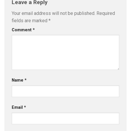
Leave a Reply
Your email address will not be published.
Required
fields are marked
*
Comment
*
Name
*
Email
*