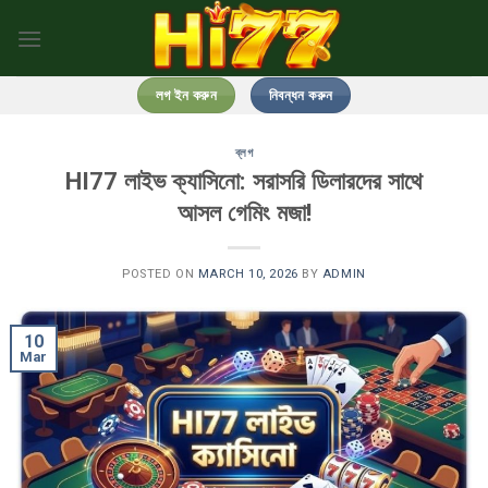
Skip
to
content
লগ ইন করুন
নিবন্ধন করুন
ব্লগ
HI77 লাইভ ক্যাসিনো: সরাসরি ডিলারদের সাথে
আসল গেমিং মজা!
POSTED ON
MARCH 10, 2026
BY
ADMIN
10
Mar