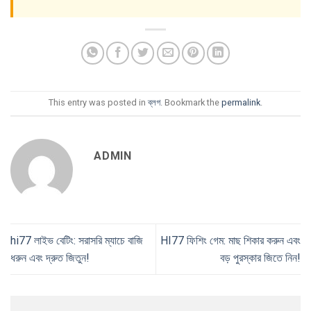
This entry was posted in
ব্লগ
. Bookmark the
permalink
.
ADMIN
hi77 লাইভ বেটিং: সরাসরি ম্যাচে বাজি
HI77 ফিশিং গেম: মাছ শিকার করুন এবং
ধরুন এবং দ্রুত জিতুন!
বড় পুরস্কার জিতে নিন!