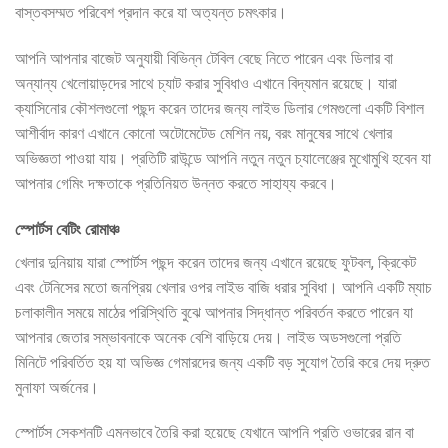
বাস্তবসম্মত পরিবেশ প্রদান করে যা অত্যন্ত চমৎকার।
আপনি আপনার বাজেট অনুযায়ী বিভিন্ন টেবিল বেছে নিতে পারেন এবং ডিলার বা
অন্যান্য খেলোয়াড়দের সাথে চ্যাট করার সুবিধাও এখানে বিদ্যমান রয়েছে। যারা
ক্যাসিনোর কৌশলগুলো পছন্দ করেন তাদের জন্য লাইভ ডিলার গেমগুলো একটি বিশাল
আশীর্বাদ কারণ এখানে কোনো অটোমেটেড মেশিন নয়, বরং মানুষের সাথে খেলার
অভিজ্ঞতা পাওয়া যায়। প্রতিটি রাউন্ডে আপনি নতুন নতুন চ্যালেঞ্জের মুখোমুখি হবেন যা
আপনার গেমিং দক্ষতাকে প্রতিনিয়ত উন্নত করতে সাহায্য করবে।
স্পোর্টস বেটিং রোমাঞ্চ
খেলার দুনিয়ায় যারা স্পোর্টস পছন্দ করেন তাদের জন্য এখানে রয়েছে ফুটবল, ক্রিকেট
এবং টেনিসের মতো জনপ্রিয় খেলার ওপর লাইভ বাজি ধরার সুবিধা। আপনি একটি ম্যাচ
চলাকালীন সময়ে মাঠের পরিস্থিতি বুঝে আপনার সিদ্ধান্ত পরিবর্তন করতে পারেন যা
আপনার জেতার সম্ভাবনাকে অনেক বেশি বাড়িয়ে দেয়। লাইভ অডসগুলো প্রতি
মিনিটে পরিবর্তিত হয় যা অভিজ্ঞ গেমারদের জন্য একটি বড় সুযোগ তৈরি করে দেয় দ্রুত
মুনাফা অর্জনের।
স্পোর্টস সেকশনটি এমনভাবে তৈরি করা হয়েছে যেখানে আপনি প্রতি ওভারের রান বা