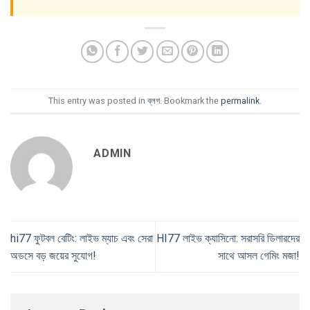
This entry was posted in
ব্লগ
. Bookmark the
permalink
.
ADMIN
hi77 ফুটবল বেটিং: লাইভ ম্যাচ এবং সেরা
HI77 লাইভ ক্যাসিনো: সরাসরি ডিলারদের
অডসে বড় জয়ের সুযোগ!
সাথে আসল গেমিং মজা!